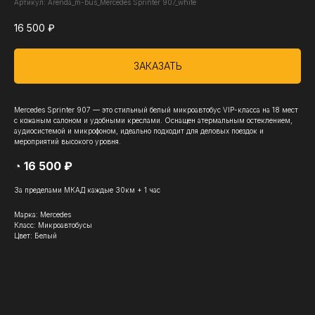
Артикул:
Arenda_m-bus_Mercedes Sprinter 907_white
16 500
₽
ЗАКАЗАТЬ
Mercedes Sprinter 907 — это стильный белый микроавтобус VIP-класса на 18 мест
с кожаным салоном и удобными креслами. Оснащен атермальным остеклением,
аудиосистемой и микрофоном, идеально подходит для деловых поездок и
мероприятий высокого уровня.
◔ 16 500 ₽
За пределами МКАД каждые 30км + 1 час
Марка: Mercedes
Класс: Микроавтобусы
Цвет: Белый