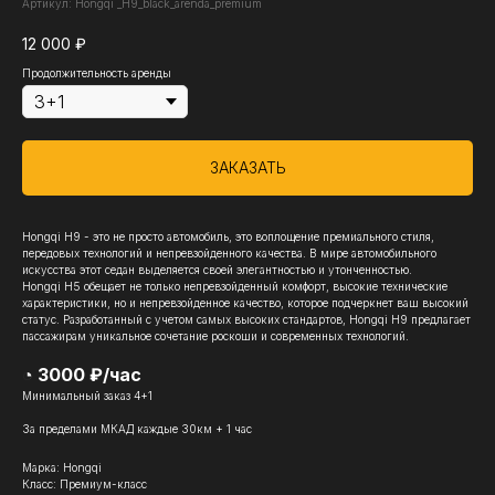
Артикул:
Hongqi _H9_black_arenda_premium
12 000
₽
Продолжительность аренды
ЗАКАЗАТЬ
Hongqi H9 - это не просто автомобиль, это воплощение премиального стиля,
передовых технологий и непревзойденного качества. В мире автомобильного
искусства этот седан выделяется своей элегантностью и утонченностью.
Hongqi H5 обещает не только непревзойденный комфорт, высокие технические
характеристики, но и непревзойденное качество, которое подчеркнет ваш высокий
статус. Разработанный с учетом самых высоких стандартов, Hongqi H9 предлагает
пассажирам уникальное сочетание роскоши и современных технологий.
◔ 3000 ₽/час
Минимальный заказ 4+1
За пределами МКАД каждые 30км + 1 час
Марка: Hongqi
Класс: Премиум-класс