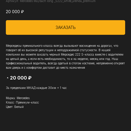
Артикул:
Mercedes Maybach long _S222_white_arenda_premium
20 000
₽
ЗАКАЗАТЬ
Мерседесы премиального класса всегда вызывают восхищения на дорогах, что
говорит об их высокой репутации и неподражаемой статусности. В нашей
компании вы можете заказать черный Мерседес 222 S-класса вместе с водителем
на целый день, а если есть необходимость, то и на неделю, месяц или год. Наш
профессиональный водитель, всегда одетый в стогом костюме, непременно откроет
вам дверь и с комфортом доставит до места назначения
◔ 20 000 ₽
За пределами МКАД каждые 30км + 1 час
Марка: Mercedes
Класс: Премиум-класс
Цвет: Белый