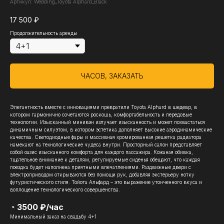
Артикул:
Wedding_Toyota Alphard_Black
17 500
₽
Продолжительность аренды
ЧАСОВ, ЗАКАЗАТЬ
Элегантность вместе с инновациями превратили Toyota Alphard в шедевр, в
котором гармонично сочетаются роскошь, комфортабельность и передовые
технологии. Изысканный минивэн излучает изысканность и может похвастаться
динамичным силуэтом, в котором эстетика дополняет высокие аэродинамические
качества. Светодиодные фары и массивная хромированная решетка радиатора
намекают на технологические чудеса внутри. Просторный салон представляет
собой оазис изысканного комфорта для каждого пассажира. Кожаная обивка,
тщательное внимание к деталям, регулируемые сиденья обещают, что каждая
поездка будет наполнена приятными впечатлениями. Раздвижные двери с
электроприводом открываются без помощи рук, добавляя экстерьеру нотку
футуристического стиля. Тойота Альфард – это выражение утонченного вкуса и
воплощение технологического совершенства.
◔ 3500 ₽/час
Минимальный заказ на свадьбу 4+1