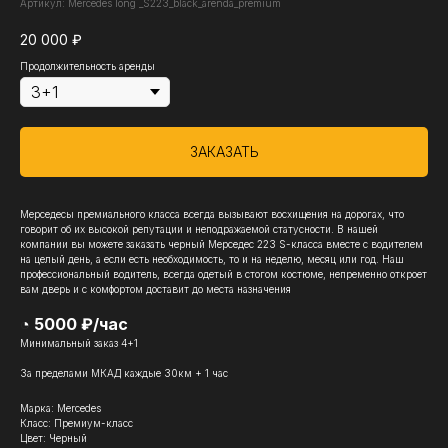
Артикул:
Mercedes long _S223_black_arenda_premium
20 000
₽
Продолжительность аренды
ЗАКАЗАТЬ
Мерседесы премиального класса всегда вызывают восхищения на дорогах, что
говорит об их высокой репутации и неподражаемой статусности. В нашей
компании вы можете заказать черный Мерседес 223 S-класса вместе с водителем
на целый день, а если есть необходимость, то и на неделю, месяц или год. Наш
профессиональный водитель, всегда одетый в стогом костюме, непременно откроет
вам дверь и с комфортом доставит до места назначения
◔ 5000 ₽/час
Минимальный заказ 4+1
За пределами МКАД каждые 30км + 1 час
Марка: Mercedes
Класс: Премиум-класс
Цвет: Черный