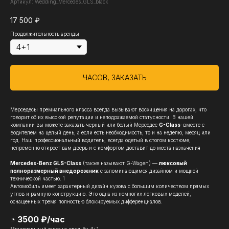
Артикул:
Wedding_Mercedes_GLS_black
17 500
₽
Продолжительность аренды
ЧАСОВ, ЗАКАЗАТЬ
Мерседесы премиального класса всегда вызывают восхищения на дорогах, что
говорит об их высокой репутации и неподражаемой статусности. В нашей
компании вы можете заказать черный или белый Мерседес
G-Class
-вместе с
водителем на целый день, а если есть необходимость, то и на неделю, месяц или
год. Наш профессиональный водитель, всегда одетый в стогом костюме,
непременно откроет вам дверь и с комфортом доставит до места назначения
Mercedes-Benz GLS-Class
(также называют G-Wagen) —
люксовый
полноразмерный внедорожник
с запоминающимся дизайном и мощной
технической частью.
1
Автомобиль имеет характерный дизайн кузова с большим количеством прямых
углов и рамную конструкцию. Это одна из немногих легковых моделей,
оснащенных тремя полностью блокируемых дифференциалов.
◔ 3500 ₽/час
Минимальный заказ на свадьбу 4+1