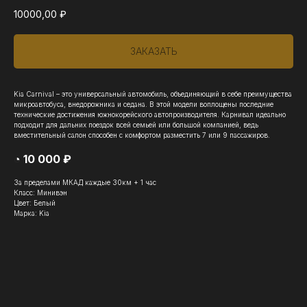
10000,00
₽
ЗАКАЗАТЬ
Kia Carnival – это универсальный автомобиль, объединяющий в себе преимущества
микроавтобуса, внедорожника и седана. В этой модели воплощены последние
технические достижения южнокорейского автопроизводителя. Карнивал идеально
подходит для дальних поездок всей семьей или большой компанией, ведь
вместительный салон способен с комфортом разместить 7 или 9 пассажиров.
◔ 10 000 ₽
За пределами МКАД каждые 30км + 1 час
Класс: Минивэн
Цвет: Белый
Марка: Kia