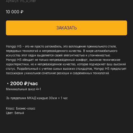
Артикул:
H5_w_inter
10 000
₽
ЗАКАЗАТЬ
Hongqi H5 - это не просто автомобиль, это воплощение премиального стиля,
передовых технологий и непревзойденного качества. В мире автомобильного
искусства этот седан выделяется своей элегантностью и утонченностью.
Hongqi H5 обещает не только непревзойденный комфорт, высокие технические
характеристики, но и непревзойденное качество, которое подчеркнет ваш высокий
статус. Разработанный с учетом самых высоких стандартов, Hongqi H5 предлагает
пассажирам уникальное сочетание роскоши и современных технологий.
◔ 2000 ₽/час
Минимальный заказ 4+1
За пределами МКАД каждые 30км + 1 час
Класс: Бизнес-класс
Цвет: Белый