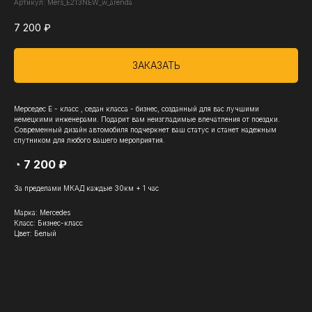
Артикул:
Mers_E213NEW_w_arenda
7 200
₽
ЗАКАЗАТЬ
Мерседес Е - класс , седан класса - бизнес, созданный для вас лучшими
немецкими инженерами. Подарит вам неизгладимые впечатления от поездки.
Современный дизайн автомобиля подчеркнет ваш статус и станет надежным
спутником для любого вашего мероприятия.
◔ 7 200 ₽
За пределами МКАД каждые 30км + 1 час
Марка: Mercedes
Класс: Бизнес-класс
Цвет: Белый