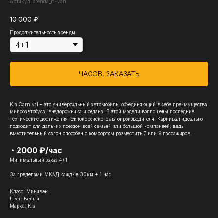
Артикул:
arenda_m-van
10 000
₽
Продолжительность аренды
ЧАСОВ, ЗАКАЗАТЬ
Kia Carnival – это универсальный автомобиль, объединяющий в себе преимущества
микроавтобуса, внедорожника и седана. В этой модели воплощены последние
технические достижения южнокорейского автопроизводителя. Карнивал идеально
подходит для дальних поездок всей семьей или большой компанией, ведь
вместительный салон способен с комфортом разместить 7 или 9 пассажиров.
◔ 2000 ₽/час
Минимальный заказ 4+1
За пределами МКАД каждые 30км + 1 час
Класс: Минивэн
Цвет: Белый
Марка: Kia