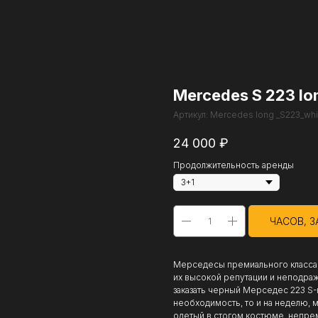
Mercedes S 223 lo
Артикул:
Mercedes long _S223_wh
24 000
₽
Продолжительность аренды
ЧАСОВ, З
Мерседесы премиального класса 
их высокой репутации и неподра
заказать черный Мерседес 223 S-к
необходимость, то и на неделю, 
одетый в стогом костюме, непрем