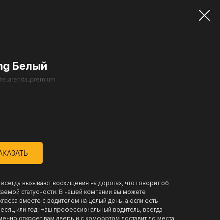
ng Белый
ite_arenda_premium
АКАЗАТЬ
всегда вызывают восхищения на дорогах, что говорит об
жаемой статусности. В нашей компании вы можете
ласса вместе с водителем на целый день, а если есть
месяц или год. Наш профессиональный водитель, всегда
енно откроет вам дверь и с комфортом доставит до места