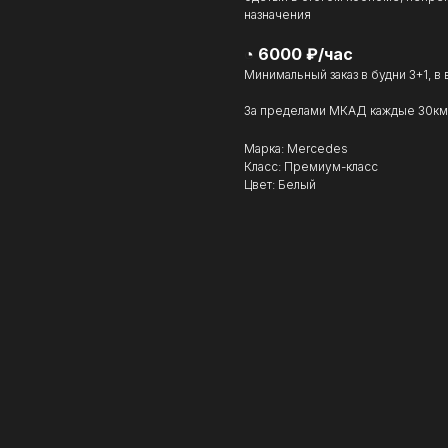
назначения
◔ 6000 ₽/час
Минимальный заказ в будни 3+1, в
За пределами МКАД каждые 30км 
Марка: Mercedes
Класс: Премиум-класс
Цвет: Белый