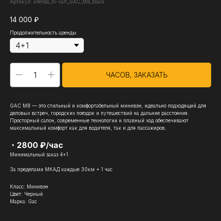
Артикул:
arenda_m-van_GAC_M8_black
14 000
₽
Продолжительность аренды
ЧАСОВ, ЗАКАЗАТЬ
GAC M8 — это стильный и комфортабельный минивэн, идеально подходящий для
деловых встреч, городских поездок и путешествий на дальние расстояния.
Просторный салон, современные технологии и плавный ход обеспечивают
максимальный комфорт как для водителя, так и для пассажиров.
◔ 2800 ₽/час
Минимальный заказ 4+1
За пределами МКАД каждые 30км + 1 час
Класс: Минивэн
Цвет: Черный
Марка: Gac